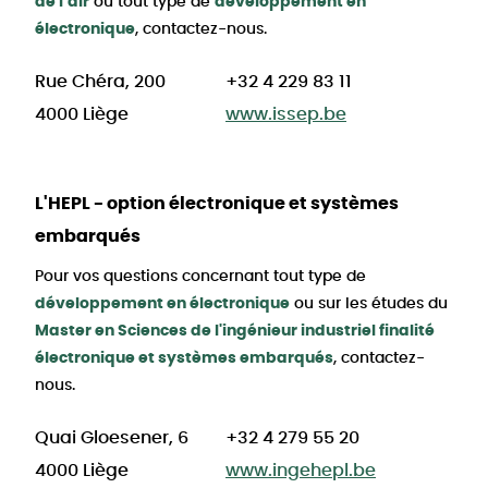
de l’air
ou tout type de
développement en
électronique
, contactez-nous.
Rue Chéra, 200
+32 4 229 83 11
4000
Liège
www.issep.be
Haute
L'HEPL
- option électronique et systèmes
Ecole
embarqués
de
Pour vos questions concernant tout type de
la
développement en électronique
ou sur les études du
Master en Sciences de l'ingénieur industriel finalité
province
électronique et systèmes embarqués
, contactez-
de
nous.
Liège
Quai Gloesener, 6
+32 4 279 55 20
4000
Liège
www.ingehepl.be